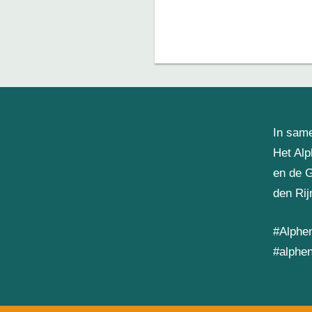
In sam
Het Al
en de 
den Rij
#Alphen
#alphen