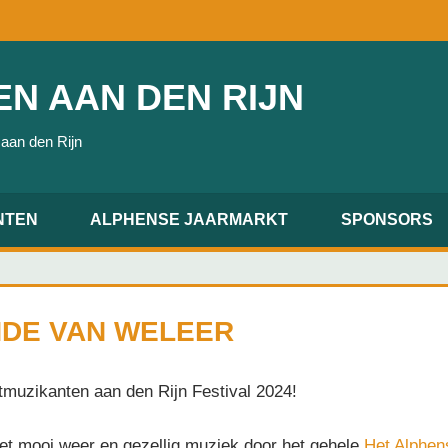
N AAN DEN RIJN
 aan den Rijn
NTEN
ALPHENSE JAARMARKT
SPONSORS
NDE VAN WELEER
tmuzikanten aan den Rijn Festival 2024!
t mooi weer en gezellig muziek door het gehele
Het Alphen