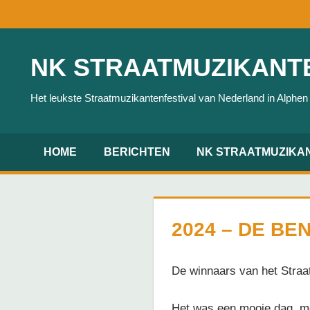
Ga
naar
de
NK STRAATMUZIKANTE
inhoud
Het leukste Straatmuzikantenfestival van Nederland in Alphen
HOME
BERICHTEN
NK STRAATMUZIKA
2024 – DE BE
De winnaars van het Straa
Het was een mooie dag, me