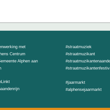
enwerking met
#straatmuziek
phens Centrum
#straatmuzikant
Gemeente Alphen aan
#straatmuzikantenaande
n
#straatmuzikantenfestiv
Linkt
#jaarmarkt
aandenrijn
#alphensejaarmarkt