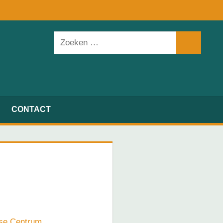
Facebook
Twitter
Instagra
Zoeken
Zoeken
naar:
CONTACT
se Centrum